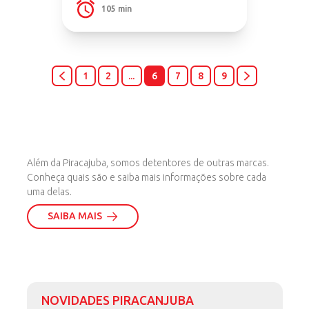
105 min
1
2
...
6
7
8
9
NOSSAS MARCAS
Além da Piracajuba, somos detentores de outras marcas.
Conheça quais são e saiba mais informações sobre cada
uma delas.
SAIBA MAIS
NOVIDADES PIRACANJUBA