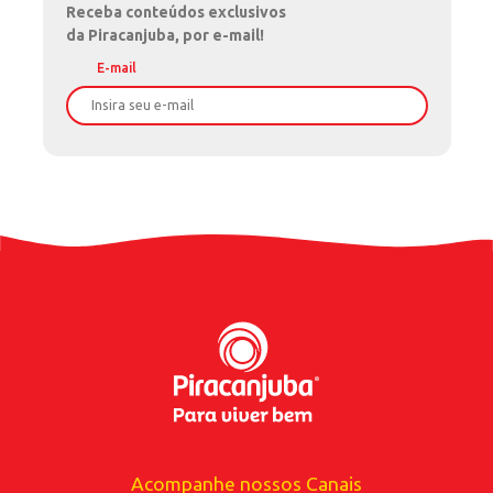
Receba
conteúdos exclusivos
da Piracanjuba, por e-mail!
E-mail
Nome
Sobrenome
Data de Nascimento
Celular
Acompanhe nossos Canais
*Ao enviar esse formulário, você confirma ter 18