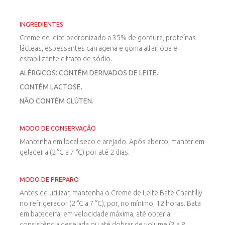
INGREDIENTES
Creme de leite padronizado a 35% de gordura, proteínas
lácteas, espessantes carragena e goma alfarroba e
estabilizante citrato de sódio.
ALÉRGICOS: CONTÉM DERIVADOS DE LEITE.
CONTÉM LACTOSE.
NÃO CONTÉM GLÚTEN.
MODO DE CONSERVAÇÃO
Mantenha em local seco e arejado. Após aberto, manter em
geladeira (2 °C a 7 °C) por até 2 dias.
MODO DE PREPARO
Antes de utilizar, mantenha o Creme de Leite Bate Chantilly
no refrigerador (2 °C a 7 °C), por, no mínimo, 12 horas. Bata
em batedeira, em velocidade máxima, até obter a
consistência desejada ou até dobrar de volume (3 a 8