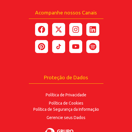
Acompanhe nossos Canais
*Ao enviar esse formulário, você confirma ter 18
anos ou mais.
*Estou de acordo com a coleta e uso dos dados
fornecidos para as finalidades
aqui descritas.
ENVIAR
Proteção de Dados
Política de Privacidade
Política de Cookies
Política de Segurança
da Informação
Gerencie seus Dados