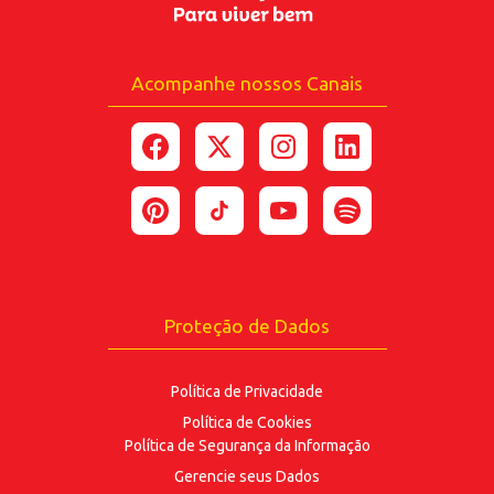
Acompanhe nossos Canais
*Ao enviar esse formulário, você confirma ter 18
anos ou mais.
*Estou de acordo com a coleta e uso dos dados
fornecidos para as finalidades
aqui descritas.
ENVIAR
Proteção de Dados
Política de Privacidade
Política de Cookies
Política de Segurança
da Informação
Gerencie seus Dados