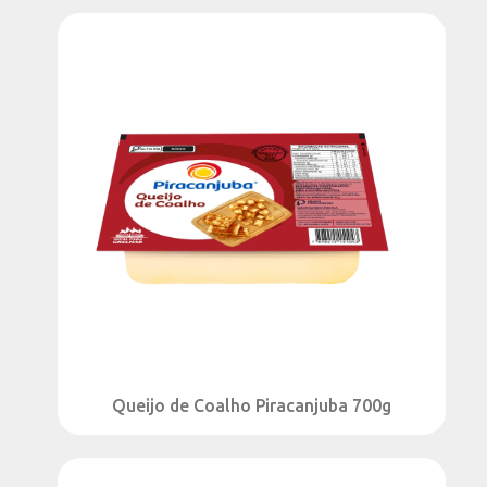
Creme de Leite Zero Lactose
(1)
FOOD SERVICE
Creme de Leite
(2)
Leite Condensado
(2)
Leite em Pó
(4)
Manteiga
(2)
Queijo
(5)
Requeijão Culinário
(2)
LEITE
Leite A2
(4)
Leite em Pó
(17)
Queijo de Coalho Piracanjuba 700g
Leite Especial
(8)
Leite Longa Vida
(3)