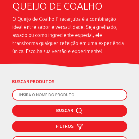
QUEIJO DE COALHO
O Queijo de Coalho Piracanjuba é a combinação
ideal entre sabor e versatilidade. Seja grelhado,
assado ou como ingrediente especial, ele
transforma qualquer refeição em uma experiência
única. Escolha sua versão e experimente!
BUSCAR PRODUTOS
BUSCAR
FILTROS