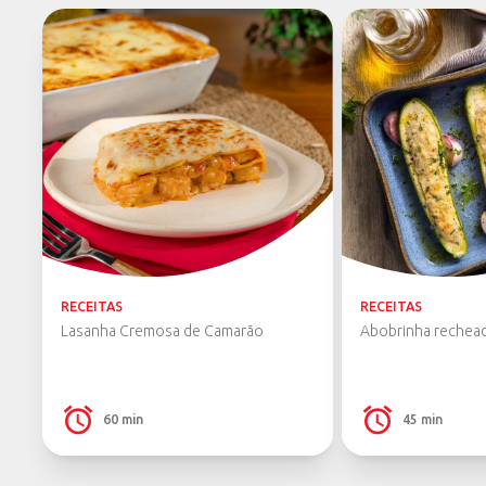
QUEIJO
Queijo de Coalho
(4)
Queijo do Reino
(5)
Queijo Minas
(2)
Queijo Mussarela
(10)
Queijo Parmesão
(5)
Queijo Prato
(4)
REQUEIJÃO
RECEITAS
RECEITAS
Mistura de Requeijão e Amido
(2)
Lasanha Cremosa de Camarão
Abobrinha rechea
Mistura de Requeijão e Amido Sabor
(2)
Cheddar
Requeijão Cremoso
(1)
60 min
45 min
ZERO LACTOSE