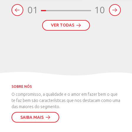
Bebida
(2)
01
10
Composto Lácteo
(2)
Creme de Leite
(1)
VER TODAS
Doce de Leite
(1)
Leite
(6)
Leite Condensado
(1)
Manteiga
(1)
ZQUAD
10 g de proteínas
(3)
SOBRE NÓS
O compromisso, a qualidade e o amor em fazer bem o que
te faz bem são características que nos destacam como uma
das maiores do segmento.
SAIBA MAIS