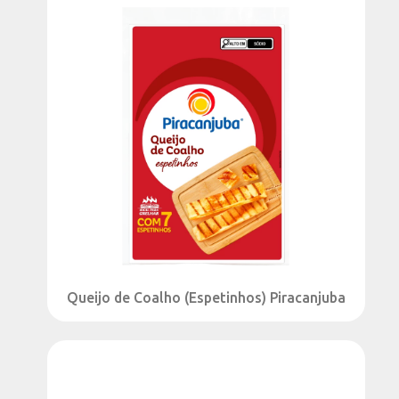
LEITE CONDENSADO
Leite Condensado 0% gordura
(1)
Leite Condensado Seleção
(1)
Leite Condensado Semidesnatado
(4)
Leite Condensado Zero Lactose
(1)
MANTEIGA
Manteiga com Sal
(4)
Manteiga Gourmet
(1)
Manteiga sem Sal
(2)
Manteiga Zero Lactose
(1)
Queijo de Coalho (Espetinhos) Piracanjuba
PIRACANJUBA + MILKY MOO
15 g de proteínas
(2)
21g de proteína
(2)
Bebida Láctea
(1)