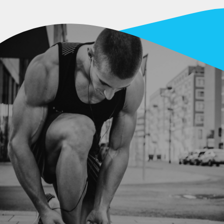
acanjuba Seleção 395 g
ODUTO