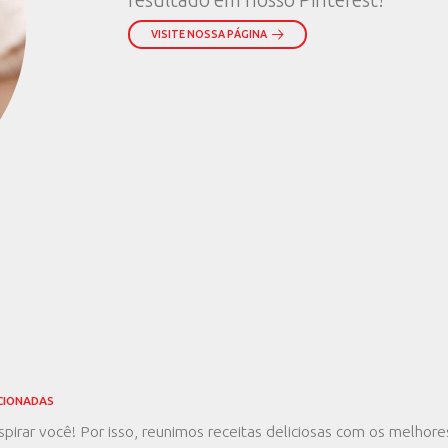
sa de
ínas por dia?