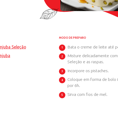
EA
S
Iniciante
ITA
ndensado Piracanjuba Seleção
 de Leite Piracanjuba