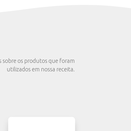
Seleção e as raspas.
Incorpore os pistaches.
Coloque em forma de bolo inglês com filme 
por 6h.
Sirva com fios de mel.