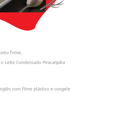
MODO DE PREPARO
Bata o creme de leite até ponto firme.
Misture delicadamente com o Leite Condens