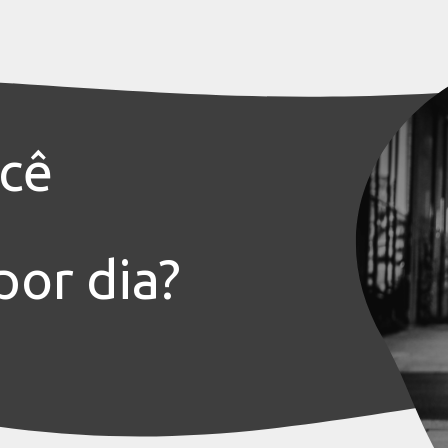
Leite Condensado Pir
VER PR