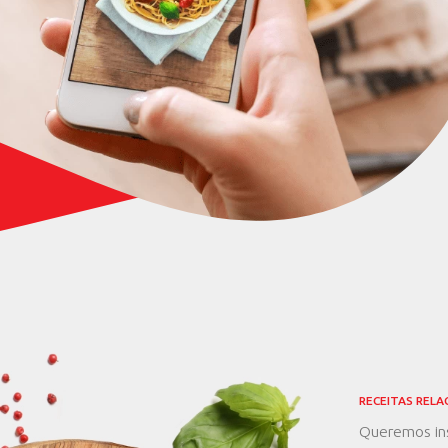
preci
prote
DESCUBRA AGORA