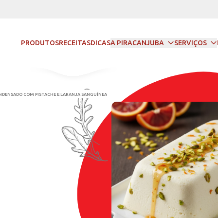
PRODUTOS
RECEITAS
DICAS
A PIRACANJUBA
SERVIÇOS
PARFAIT DE LEITE CONDENSADO COM PISTACHE E LARANJA SANGUÍNEA
E LEITE
SADO
ACHE E