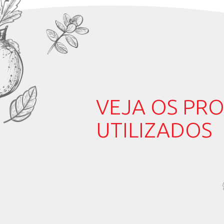
Raspas de 1 laranj
½ xícara de pistac
1 colher de sopa 