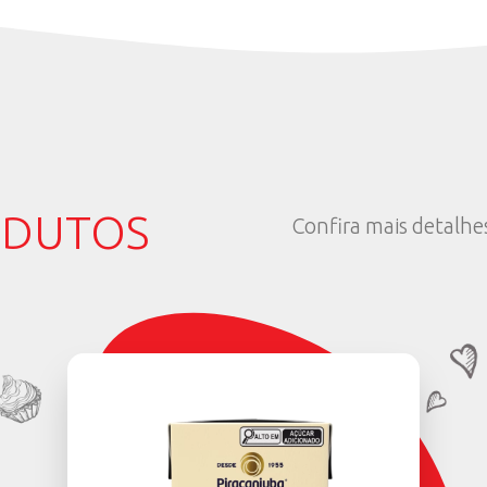
a sanguínea
hes picados
de mel