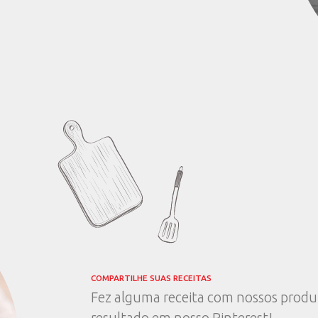
01
o você