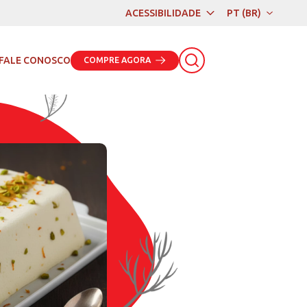
ACESSIBILIDADE
PT (BR)
PT (BR)
EN
FALE CONOSCO
COMPRE AGORA
ES