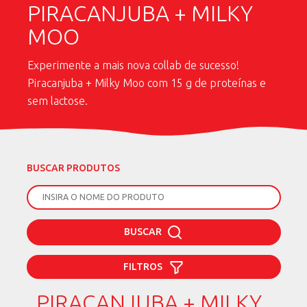
PIRACANJUBA + MILKY
MOO
Experimente a mais nova collab de sucesso!
Piracanjuba + Milky Moo com 15 g de proteínas e
sem lactose.
BUSCAR PRODUTOS
BUSCAR
FILTROS
PIRACANJUBA + MILKY