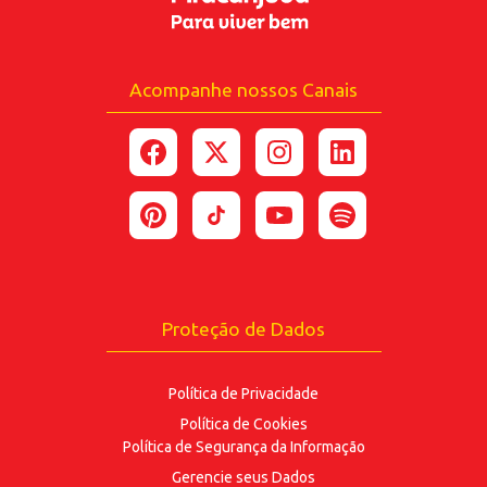
Celular
Acompanhe nossos Canais
*Ao enviar esse formulário, você confirma ter 18
anos ou mais.
*Estou de acordo com a coleta e uso dos dados
fornecidos para as finalidades
aqui descritas.
ENVIAR
Proteção de Dados
Política de Privacidade
Política de Cookies
Política de Segurança
da Informação
Gerencie seus Dados