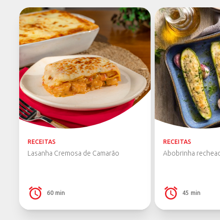
Creme de Leite
(1)
Doce de Leite
(1)
Leite
(6)
Leite Condensado
(1)
Manteiga
(1)
ZQUAD
10 g de proteínas
(3)
RECEITAS
RECEITAS
Lasanha Cremosa de Camarão
Abobrinha rechea
60 min
45 min