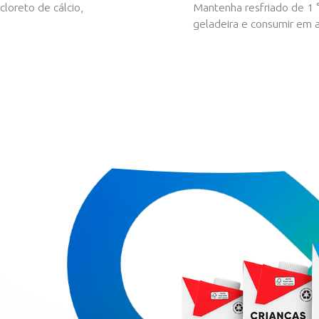
loreto de sódio, cloreto de cálcio,
agulante.
 LEITE.