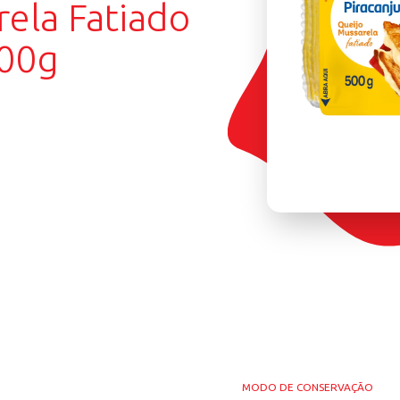
Mussarela Fatiado
juba 500g
ÚTEN
TRANS