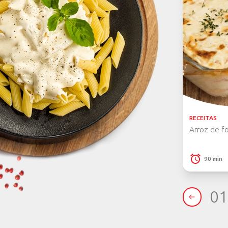
COMPRE AG
Você po
sites do
CONFIRA