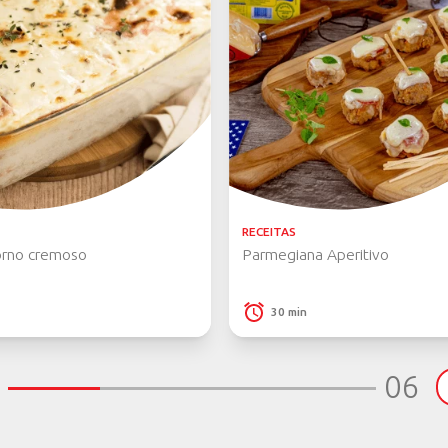
ORA
de comprar os produtos Piracanjuba no
s nossos parceiros!