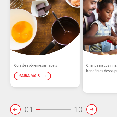
27°C — faixa ideal para o consumo.
3. Monitoramento constante
É importante observar se todos os animais estão
bebendo água regularmente. Qualquer redução no
consumo deve ser investigada, pois pode indicar
alterações na qualidade da água ou falhas no
fornecimento.
Guia de sobremesas fáceis
Criança na cozinha
benefícios dessa pr
SAIBA MAIS
01
10