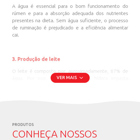
A água é essencial para o bom funcionamento do
rúmen e para a absorção adequada dos nutrientes
presentes na dieta. Sem água suficiente, o processo
de ruminação é prejudicado e a eficiência alimentar
cai.
3. Produção de leite
O leite é composto por, aproximadamente, 87% de
VER MAIS
água. Por isso, qualquer restrição hídrica impacta
diretamente a produção. Estudos mostram que a
limitação no fornecimento de água pode reduzir a
produção diária de leite em até 25% (Azevedo et al.,
2021; Beede, 2006).
“Quando a água está suja ou em quantidade
PRODUTOS
insuficiente, o gado reduz imediatamente o consumo
CONHEÇA NOSSOS
de alimentos”, relata um gerente de produção