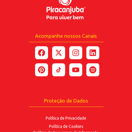
Celular
Acompanhe nossos Canais
*Ao enviar esse formulário, você confirma ter 18
anos ou mais.
*Estou de acordo com a coleta e uso dos dados
fornecidos para as finalidades
aqui descritas.
ENVIAR
Proteção de Dados
Política de Privacidade
Política de Cookies