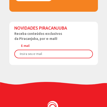
Para continuar aprendendo sobre manejo adequado e
outras práticas que impulsionam sua produção,
acompanhe nossos conteúdos técnicos desenvolvidos
por especialistas. Acesse aqui, no YouTube, ou fale
NOVIDADES PIRACANJUBA
com nosso time de consultores.
Receba
conteúdos exclusivos
da Piracanjuba, por e-mail!
E-mail
Leia também:
Qualidade da Silagem: o segredo para
o melhor manejo nutricional do rebanho
Nome
Sobrenome
Data de Nascimento