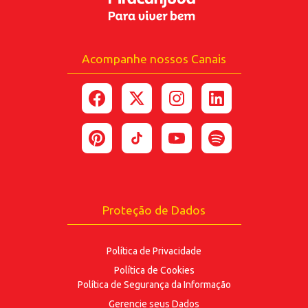
Celular
Acompanhe nossos Canais
*Ao enviar esse formulário, você confirma ter 18
anos ou mais.
*Estou de acordo com a coleta e uso dos dados
fornecidos para as finalidades
aqui descritas.
ENVIAR
Proteção de Dados
Política de Privacidade
Política de Cookies
Política de Segurança
da Informação
Gerencie seus Dados