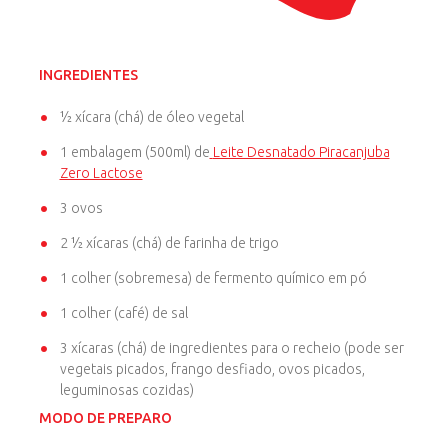
INGREDIENTES
½ xícara (chá) de óleo vegetal
1 embalagem (500ml) de
Leite Desnatado Piracanjuba
Zero Lactose
3 ovos
2 ½ xícaras (chá) de farinha de trigo
1 colher (sobremesa) de fermento químico em pó
1 colher (café) de sal
3 xícaras (chá) de ingredientes para o recheio (pode ser
vegetais picados, frango desfiado, ovos picados,
leguminosas cozidas)
MODO DE PREPARO