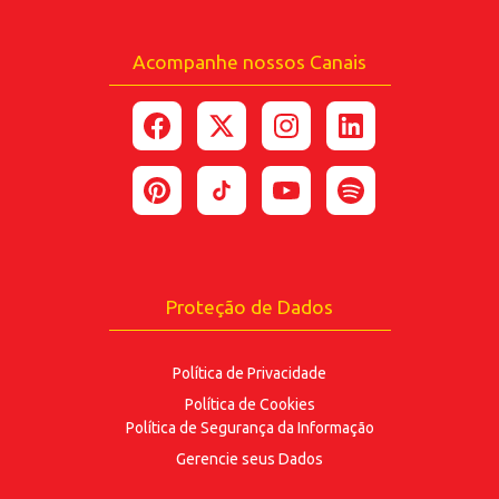
Acompanhe nossos Canais
*Ao enviar esse formulário, você confirma ter 18
anos ou mais.
*Estou de acordo com a coleta e uso dos dados
fornecidos para as finalidades
aqui descritas.
ENVIAR
Proteção de Dados
Política de Privacidade
Política de Cookies
Política de Segurança
da Informação
Gerencie seus Dados