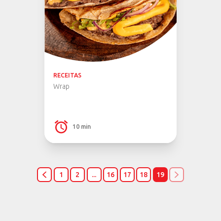
RECEITAS
Wrap
10 min
1
2
...
16
17
18
19