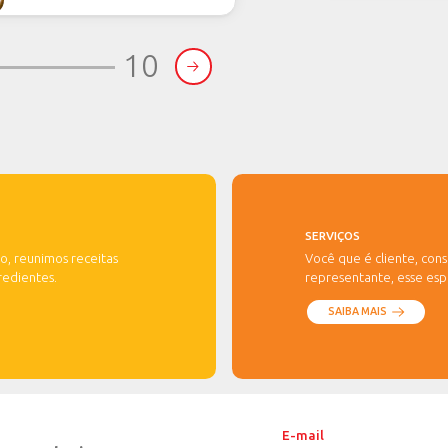
Picolé Piracanjuba P
cobertura e cri
VER PR
01