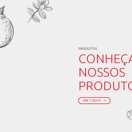
geração. Projetos que en
uma carreira próspera e su
Engaje a nova geração
Para manter os jovens e
sustentáveis e em tecno
contribuindo para que en
Capacitação e voz ati
Dar voz ativa aos jovens
pelo sucesso da fazenda. 
a contribuir com novas ide
Preservando a tradiçã
Ao investir na formação e
da pecuária.
A sucessão familiar é um 