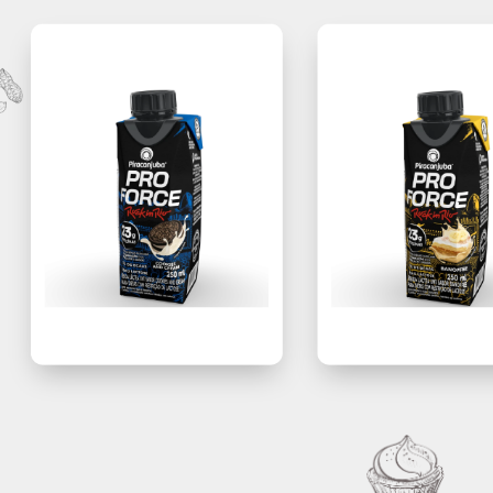
 medidas para preparar os jovens para liderar com inovação e
Contamos com uma linha com