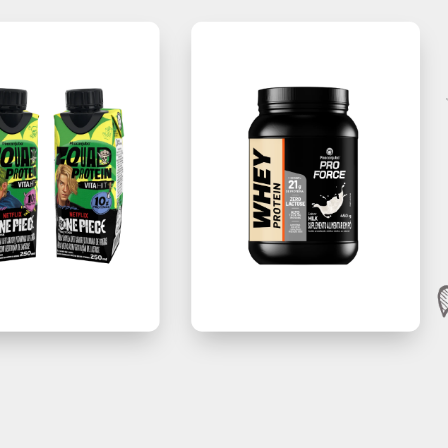
Convidamos as famílias pec
respeito pela tradição.
PRODUTOS
CO