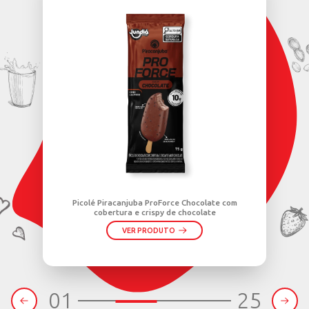
uaristas a refletir sobre a importância da sucessão e a tomar
NHEÇA