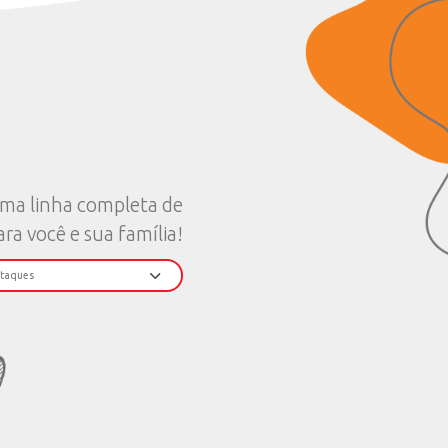
te são especialmente atraentes, mostrando o potencial de
 uma atividade rentável e moderna. Investir em práticas
zenda pode transformar a percepção deles sobre o campo,
ntal para fazê-los se sentirem pertencentes e responsáveis
égicas, a tendência é que se sintam valorizados e motivados
ive, mas prospera, fortalecendo a estrutura de toda a cadeia
 para a pecuária.