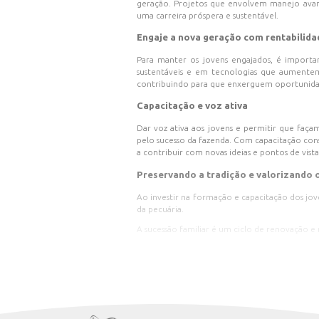
Nas propriedades familiar
rural se desloca em dire
práticas adotadas pelas fam
Desafios
O afastamento dos joven
acumulados por gerações.
futuro na permanência n
Como engajar a nova 
A chave para atrair e ma
práticas sustentáveis e i