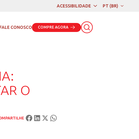
ACESSIBILIDADE
PT (BR)
PT (BR)
EN
FALE CONOSCO
COMPRE AGORA
ES
R O LEGADO E PROJETAR O FUTURO
NA PECUÁRIA:
O E PROJETAR O