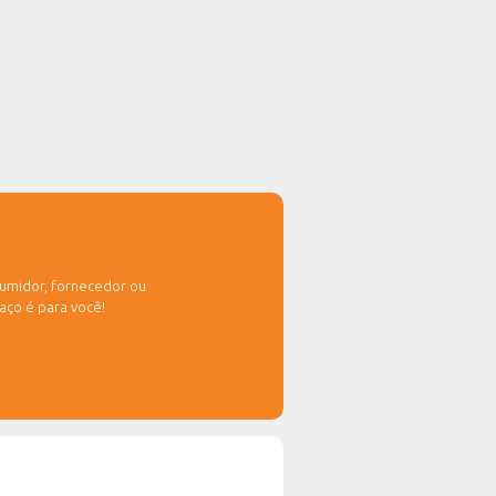
roForce Chocolate com
spy de chocolate
ODUTO
25