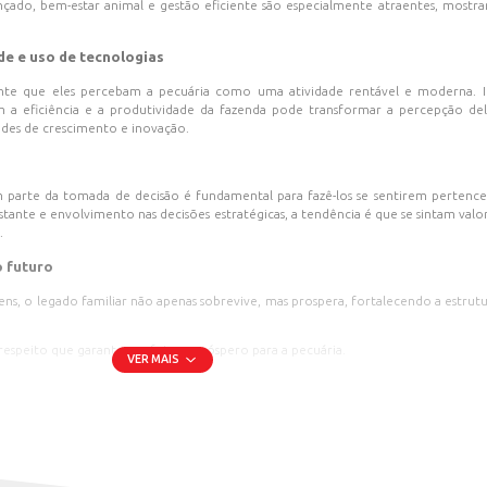
es, a transição de gerações é um dos desafios para manter a 
ção aos centros urbanos, a pergunta que ressoa é: como man
ílias?
s das fazendas não é apenas uma perda de mão de obra, 
 O interesse em prosseguir na pecuária familiar depende 
o campo.
geração?
nter jovens na pecuária passa pela modernização da visão 
novação no dia a dia da fazenda, mostrando que o setor é din