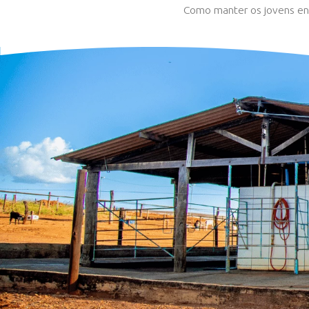
FU
Como mant