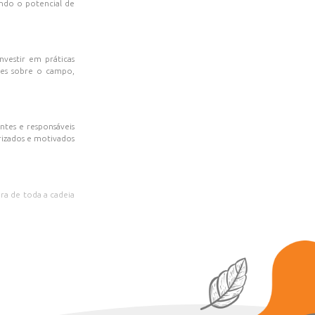
pecuária como atividade principal. À medida que a juventude
ter os jovens engajados e interessados na continuidade das
é uma possível ruptura na transmissão de conhecimentos
do envolvimento dos sucessores, que precisam ver valor e
de trabalho no campo. É fundamental integrar tecnologia,
âmico e está de acordo com os valores e expectativas da nova