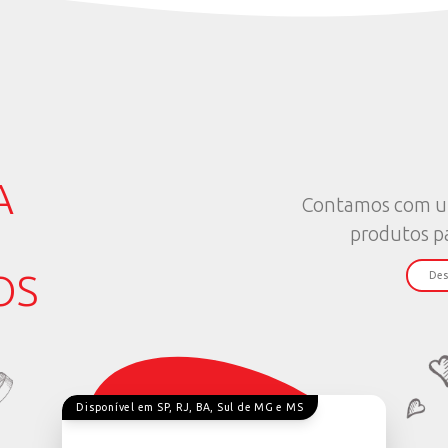
volvem manejo avançado, bem-estar animal e gestão eficien
stentável.
 com rentabilidade e uso de tecnologias
ngajados, é importante que eles percebam a pecuária como
logias que aumentem a eficiência e a produtividade da fa
xerguem oportunidades de crescimento e inovação.
va
 e permitir que façam parte da tomada de decisão é fundame
Com capacitação constante e envolvimento nas decisões estrat
ias e pontos de vista.
o e valorizando o futuro
 capacitação dos jovens, o legado familiar não apenas sobrev
ciclo de renovação e respeito que garante um futuro próspero
VER MAIS