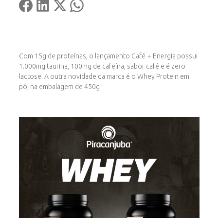
Com 15g de proteínas, o lançamento Café + Energia possui
1.000mg taurina, 100mg de cafeína, sabor café e é zero
lactose. A outra novidade da marca é o Whey Protein em
pó, na embalagem de 450g