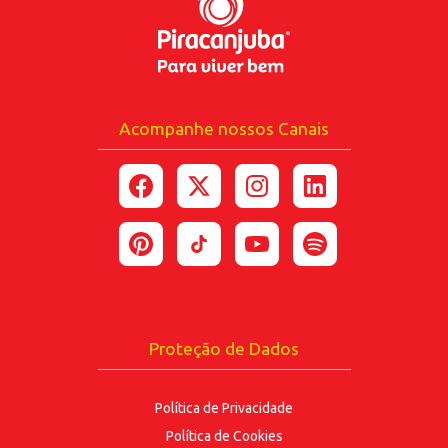
Celular
Acompanhe nossos Canais
*Ao enviar esse formulário, você confirma ter 18
anos ou mais.
*Estou de acordo com a coleta e uso dos dados
fornecidos para as finalidades
aqui descritas.
ENVIAR
Proteção de Dados
Política de Privacidade
Política de Cookies