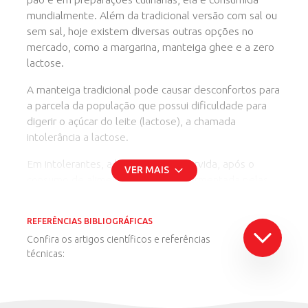
mundialmente. Além da tradicional versão com sal ou
sem sal, hoje existem diversas outras opções no
mercado, como a margarina, manteiga ghee e a zero
lactose.
A manteiga tradicional pode causar desconfortos para
a parcela da população que possui dificuldade para
digerir o açúcar do leite (lactose), a chamada
intolerância a lactose.
Em intolerantes, a lactose não absorvida, após o
VER MAIS
consumo de alimentos lácteos, é fermentada pelas
bactérias do intestino, podendo causar dor abdominal,
cólica, gases, diarreia, náusea e vômito. O diagnóstico
REFERÊNCIAS BIBLIOGRÁFICAS
mais simples é feito através do teste de tolerância à
Confira os artigos científicos e referências
lactose, que mede a quantidade de glicose no sangue
técnicas:
em jejum e após a ingestão deste açúcar.
Ingram CJE, Mulcare CA, Itan Y, Thomas MG, Swallow DM.
Para atender às necessidades desse grupo de
Lactose digestion and the evolutionary genetics of lactase
pessoas, surgiram os produtos com zero lactose.