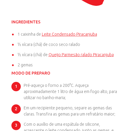
INGREDIENTES
1 caixinha de
Leite Condensado Piracanjuba
½ xícara (chá) de coco seco ralado
½ xícara (chá) de
Queijo Parmesão ralado Piracanjuba
2 gemas
MODO DE PREPARO
Pré-aqueça o forno a 200°C. Aqueça
aproximadamente 1 litro de água em fogo alto, para
utilizar no banho-maria;
Em um recipiente pequeno, separe as gemas das
claras. Transfira as gemas para um refratário maior;
Com o auxílio de uma espátula de silicone,
acrescente o leite condensado, junto as gemas, e