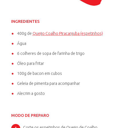
INGREDIENTES
400g de
Queijo Coalho Piracanjuba (espetinhos)
Água
6 colheres de sopa de farinha de trigo
Óleo para fritar
100g de bacon em cubos
Geleia de pimenta para acompanhar
Alecrim a gosto
MODO DE PREPARO
Corte os espetinhos de Queijo de Coalho