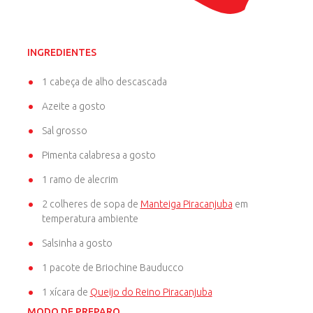
INGREDIENTES
1 cabeça de alho descascada
Azeite a gosto
Sal grosso
Pimenta calabresa a gosto
1 ramo de alecrim
2 colheres de sopa de
Manteiga Piracanjuba
em
temperatura ambiente
Salsinha a gosto
1 pacote de Briochine Bauducco
1 xícara de
Queijo do Reino Piracanjuba
MODO DE PREPARO