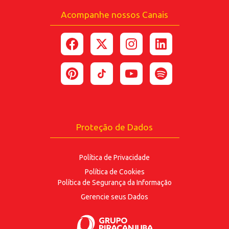
Acompanhe nossos Canais
*Ao enviar esse formulário, você confirma ter 18
anos ou mais.
*Estou de acordo com a coleta e uso dos dados
fornecidos para as finalidades
aqui descritas.
ENVIAR
Proteção de Dados
Política de Privacidade
Política de Cookies
Política de Segurança
da Informação
Gerencie seus Dados