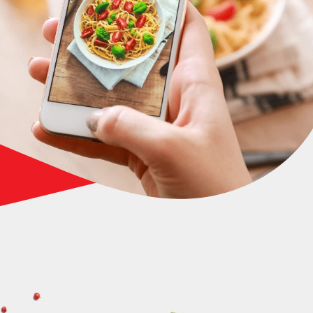
Quant
preci
prote
DESCUBRA AGORA