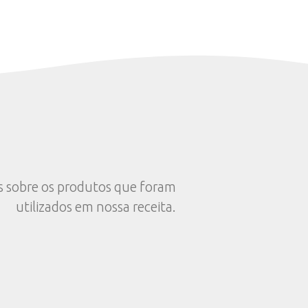
Reserve.
Em uma frigideira, doure os pedaços de baco
Na mesma frigideira (não precisa lavar), salt
rapidamente e reserve.
Ainda na mesma frigideira, adicione a mante
nhoques de um lado com cuidado para não o
Volte metade do bacon para a frigideira, jun
Creme de Leite Gourmet, o leite, as folhas d
do sal e a noz-moscada e misture bem, deixe
de 3 minutos.
Coloque o molho no fundo do prato, os nho
tomatinhos e finalize com o restante do baco