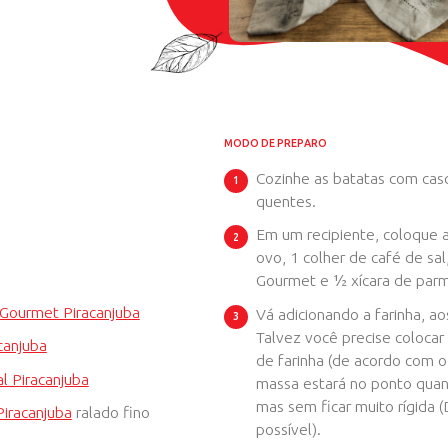
S
Intermediário
ITA