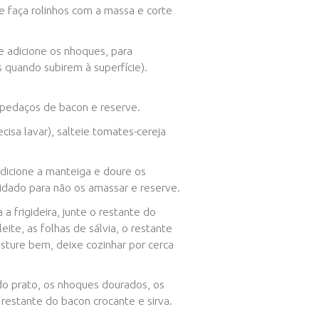
Em um recipiente, coloque as batatas espr
ovo, 1 colher de café de sal, ½ xícara de c
Gourmet e ½ xícara de parmesão ralado e mi
Vá adicionando a farinha, aos poucos, amas
Talvez você precise colocar um pouco mais
de farinha (de acordo com o tamanho das ba
massa estará no ponto quando estiver desg
mas sem ficar muito rígida (Dica: mexa a ma
possível).
Polvilhe farinha na bancada e faça rolinhos 
os nhoques com uma faca;
Ferva água em uma panela e adicione os nh
cozinharem (estarão prontos quando subirem 