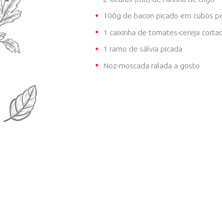
1 gema de ovo
2 colheres (café) d
2 caixas (400g) d
1 xícara (chá) de
Le
1 colher (sopa) de
1 xícara (chá) de
Q
2 xícaras (chá) de 
100g de bacon pi
1 caixinha de toma
1 ramo de sálvia p