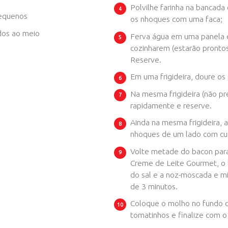
e sal
e
Creme de Leite Gourmet Piracanjuba
ite Integral Piracanjuba
Manteiga sem sal Piracanjuba
ueijo Parmesão Piracanjuba
ralado fino
farinha de trigo
cado em cubos pequenos
tes-cereja cortados ao meio
icada