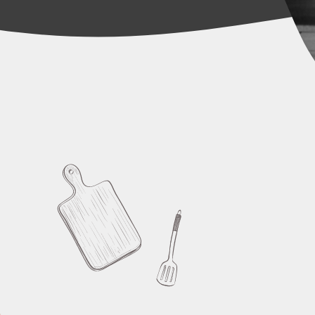
Leite Integral
VER PR
01