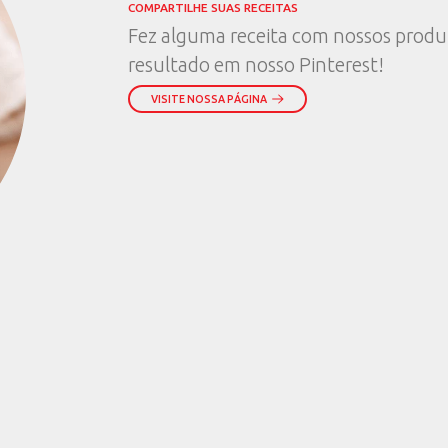
o você
sa de
ínas por dia?