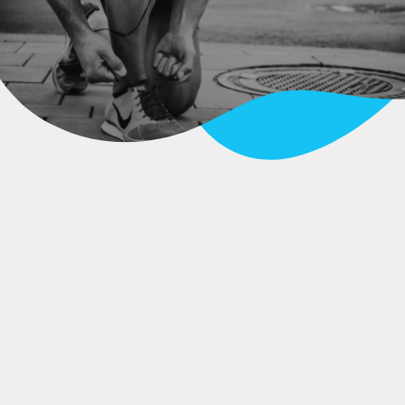
 Piracanjuba 1L
ODUTO
04