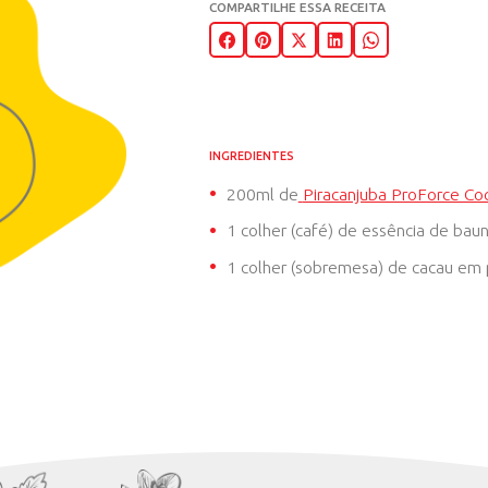
PROFORC
10 MIN
02 PORÇÕ
COMPARTILHE ESSA RECE
INGREDIENTES
200ml de
Piracanj
1 colher (café) de 