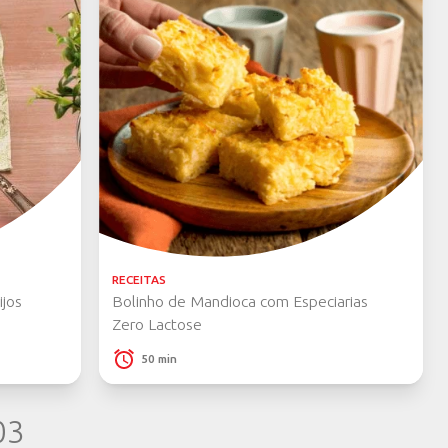
AS RECEITAS
 receita com nossos produtos? Compart
em nosso Pinterest!
 PÁGINA