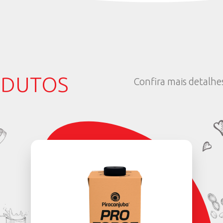
a) de cacau em pó (mais um pouco para salpicar).