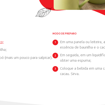
E
ES
Iniciante
ITA
uba ProForce Coco
;
essência de baunilha;