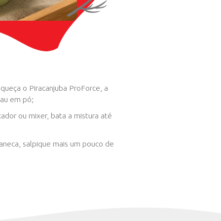
MODO DE PREPARO
Em uma panela ou leiteira, aqueça o Piracan
essência de baunilha e o cacau em pó;