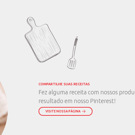
o você
sa de
ínas por dia?