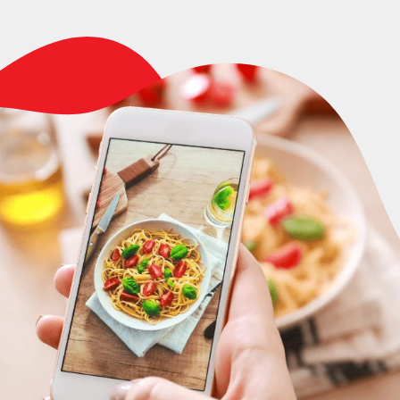
Quant
preci
prote
DESCUBRA AGORA