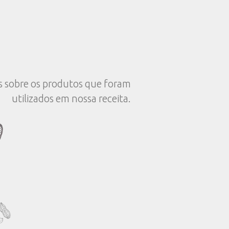
Em seguida, em um liquidificador ou mixer, b
obter uma espuma;
Coloque a bebida em uma caneca, salpique 
cacau. Sirva.