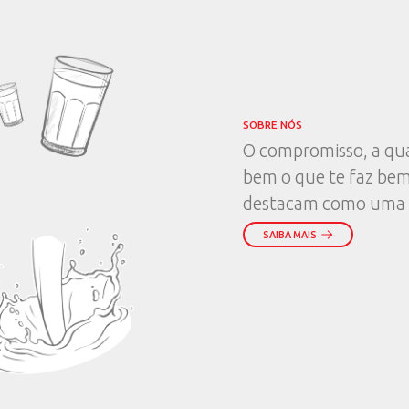
Assessoria de i
Canal exclusivo para j
desejam agendar entrev
sobre nossas marcas.
comunic@piracan
(62) 3956-3494