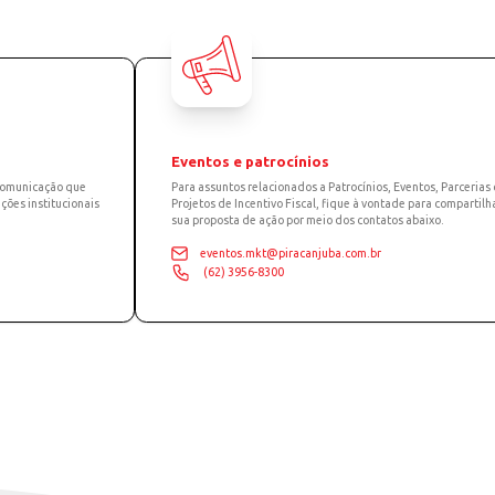
cional, por que é especialista em leite
SAIBA MAIS
10
nosso time!