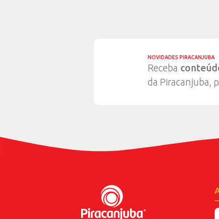
SOBRE NÓS
O compr
bem o qu
destaca