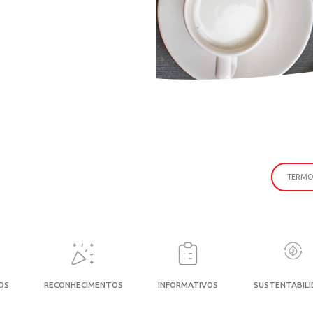
ANJUBA PARA
 todas as novidades da marca, informações
amentos de produtos e muito mais!