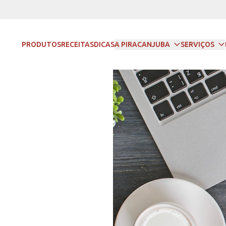
PRODUTOS
RECEITAS
DICAS
A PIRACANJUBA
SERVIÇOS
SA
CAMPANHAS
ADES DA