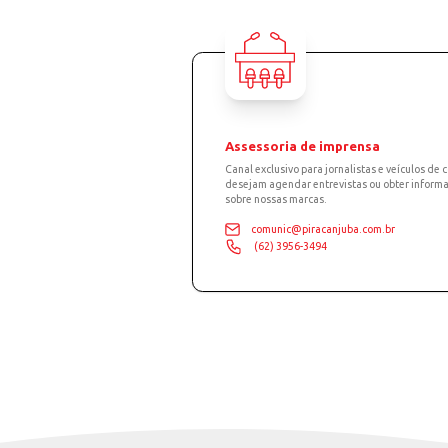
na
01
CONTATO
Fale com 