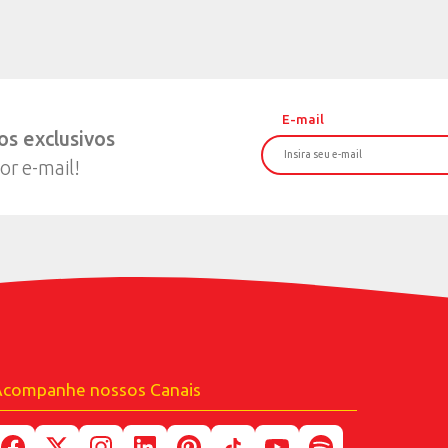
omisso, a qualidade e o amor em fazer
Acompanhe nossos Canais
e te faz bem são características que n
m como uma das maiores do segmento.