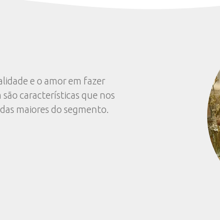
mprensa
Eventos e 
ornalistas e veículos de comunicação que
Para assuntos 
istas ou obter informações institucionais
Projetos de In
sua proposta d
juba.com.br
eventos
(62) 39