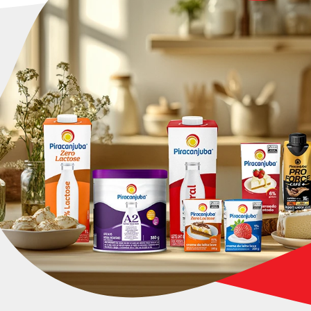
patrocínios
relacionados a Patrocínios, Eventos, Parcerias ou
centivo Fiscal, fique à vontade para compartilhar
e ação por meio dos contatos abaixo.
.mkt@piracanjuba.com.br
56-8300