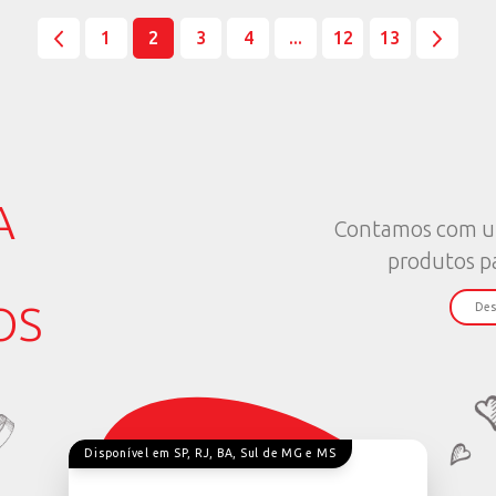
frank@dinizrepresenta
.com
atendimento@dinizrepr
ALGUNS CLIENTES DO E
LI
GABRIEL DE AS LEITÃO LTD
ARES
GABRIEL DE AS LEITAO
) 98822-1506 / (31) 98888-3100
(81) 99251-8180
o.com.br
gabriel_leitao@hotmail
A OESTE E CENTRO SUL
NOVA MUTUM ATÉ CAMP
NILSON P DE AMORIM EIREL
NILSON PAINS DE AMORIM