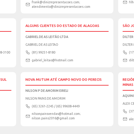
A E REGIÃO SUDOESTE DA
CAÇU, QUIRINÓPOLIS, CA
CHAPADÃO DO CÉU
HEBERT VAZ DE OLIVEIRA E
HEBERT VAZ DE OLIVEIRA
) 98116-0939
(64) 3613-1649 / (64) 3
otmail.com
h.vaz.oliveira@hotmail
MACAPÁ
DINIZ REPRESENTAÇÕES
VALFRANK NUNES DINIZ
 98169-2702 / (91) 99931-8216
(96) 99144-2771 / (96) 