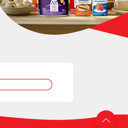
roForce Chocolate com
spy de chocolate
ODUTO
25