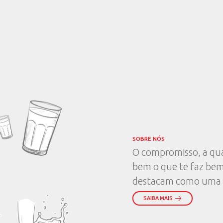
NO
PR
VER TOD