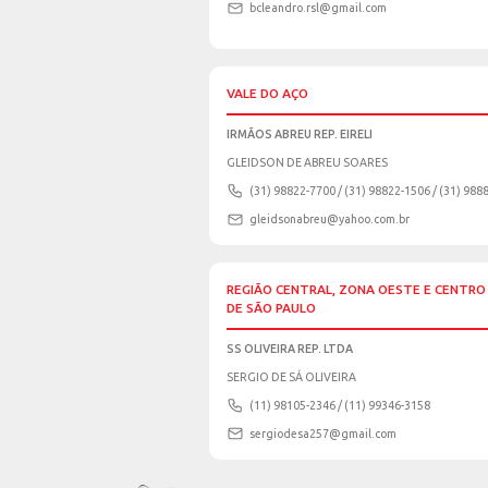
VITÓRIA DA CONQUIST
BAHIA
BRC REP. LTDA
BRUNO SOBRAL VARJÃO
(77) 99101-0535/ (77
brcrepresentacoes@h
BELÉM
REP. R S LIMA LTDA
RAIMUNDO SOUSA LIMA
(91) 3276-5859 / (91)