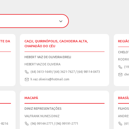
COLHA O CANAL Q
 CONTATO:
VAREJO
E-COMMERCE