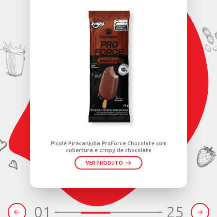
(65) 3261-2245 / (65) 9
) 99346-3158
nilsonpainsvendas@hot
nilson.pains2016@gmai
l.com
1
2
3
NHEÇA