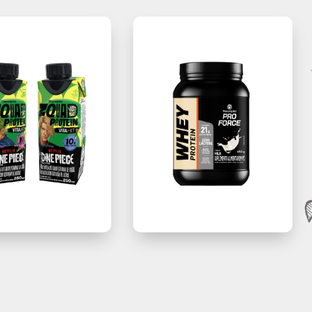
SERGIO DE SÁ OLIVEIRA
(11) 98105-2346 / (11
sergiodesa257@gmai
PRODUTOS
CO