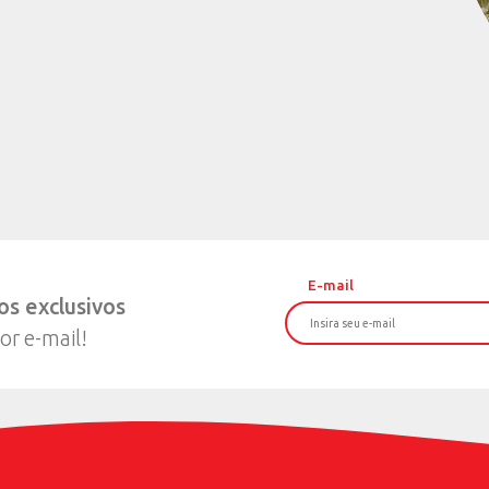
Picolé Piracanjuba P
cobertura e cri
VER PR
01