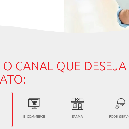
SENTANTE
CIAL MAIS
 DE VOCÊ
nteresse ou, se preferir, selecione o Estado
S