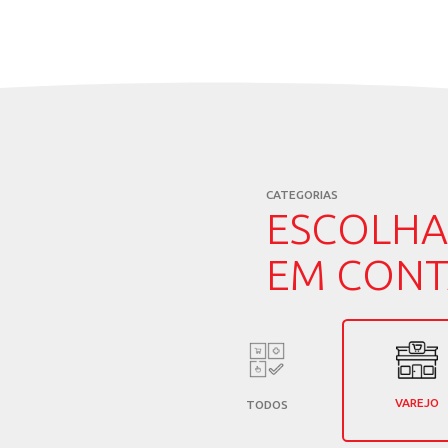
REPRE
COMER
PERTO
Escolha o canal de i
desejado.
CATEGORIA