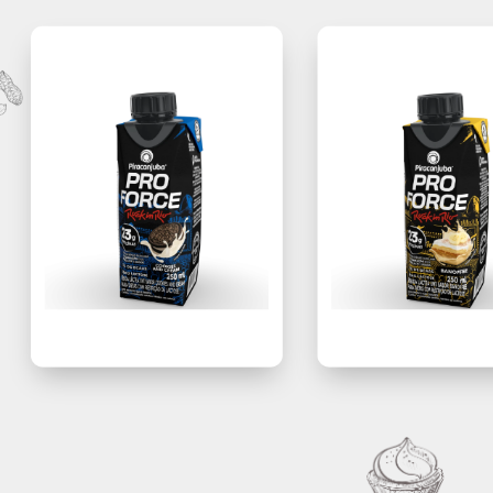
ALEX CEZAR DE FARIA
9608-4449
(37) 99916-4548
mail.com;
l.com
alexcf_@hotmail.com
4
...
12
13
Contamos com uma linha com