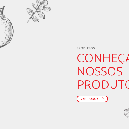
bcleandro.rsl@gmail
VALE DO AÇO
IRMÃOS ABREU REP. EIRE
GLEIDSON DE ABREU SO
(31) 98822-7700 / (31
gleidsonabreu@yaho
REGIÃO CENTRAL, ZON
DE SÃO PAULO
SS OLIVEIRA REP. LTDA