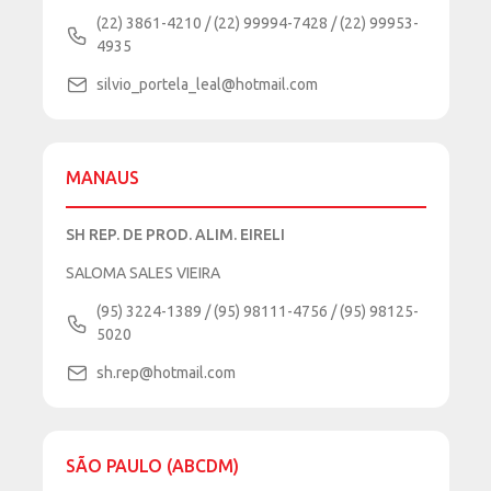
(22) 3861-4210 / (22) 99994-7428 / (22) 99953-
4935
silvio_portela_leal@hotmail.com
MANAUS
SH REP. DE PROD. ALIM. EIRELI
SALOMA SALES VIEIRA
(95) 3224-1389 / (95) 98111-4756 / (95) 98125-
5020
sh.rep@hotmail.com
SÃO PAULO (ABCDM)