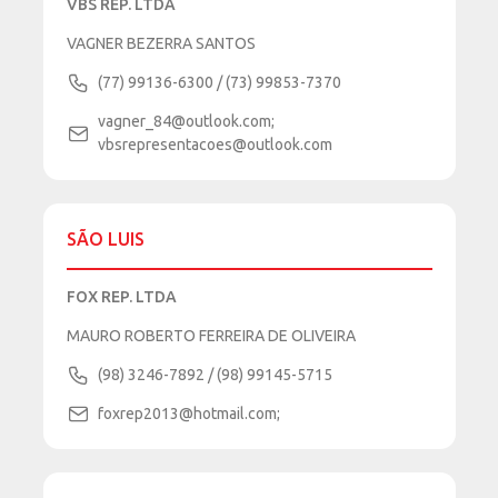
VBS REP. LTDA
VAGNER BEZERRA SANTOS
(77) 99136-6300 / (73) 99853-7370
vagner_84@outlook.com;
vbsrepresentacoes@outlook.com
SÃO LUIS
FOX REP. LTDA
MAURO ROBERTO FERREIRA DE OLIVEIRA
(98) 3246-7892 / (98) 99145-5715
foxrep2013@hotmail.com;