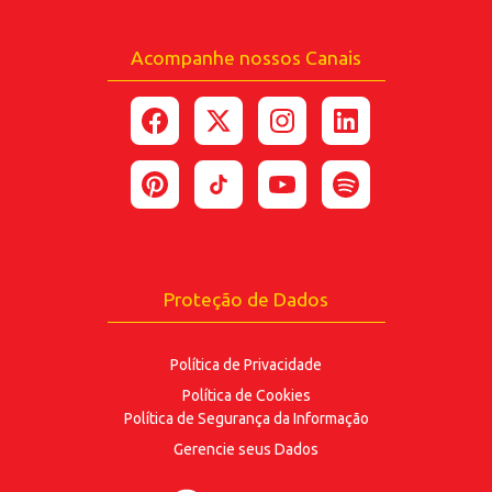
Acompanhe nossos Canais
*Ao enviar esse formulário, você confirma ter 18
anos ou mais.
*Estou de acordo com a coleta e uso dos dados
fornecidos para as finalidades
aqui descritas.
ENVIAR
Proteção de Dados
Política de Privacidade
Política de Cookies
Política de Segurança
da Informação
Gerencie seus Dados