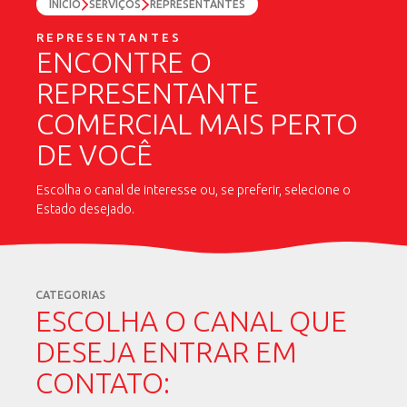
INÍCIO
SERVIÇOS
REPRESENTANTES
REPRESENTANTES
ENCONTRE O
REPRESENTANTE
COMERCIAL MAIS PERTO
DE VOCÊ
Escolha o canal de interesse ou, se preferir, selecione o
Estado desejado.
CATEGORIAS
ESCOLHA O CANAL QUE
DESEJA ENTRAR EM
CONTATO: