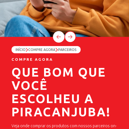
INÍCIO
COMPRE AGORA
PARCEIROS
COMPRE AGORA
COMPRE AGORA
COMPRE AGORA
COMPRE AGORA
DESCONTOS
QUE BOM QUE
DESCONTOS
QUE BOM QUE
IMPERDÍVEIS
VOCÊ
IMPERDÍVEIS
VOCÊ
NOS SEUS
ESCOLHEU A
NOS SEUS
ESCOLHEU A
PRODUTOS
PIRACANJUBA!
PRODUTOS
PIRACANJUBA!
FAVORITOS!
FAVORITOS!
Veja onde comprar os produtos com nossos parceiros on-