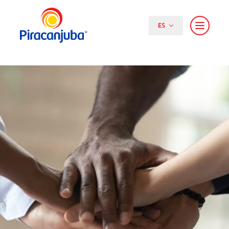
ES
PT (BR)
EN
ES